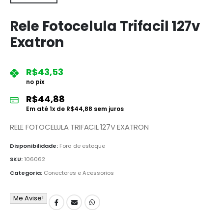
Rele Fotocelula Trifacil 127v
Exatron
R$
43,53
no pix
R$
44,88
Em até
1
x de
R$
44,88
sem juros
RELE FOTOCELULA TRIFACIL 127V EXATRON
Disponibilidade:
Fora de estoque
SKU:
106062
Categoria:
Conectores e Acessorios
Me Avise!