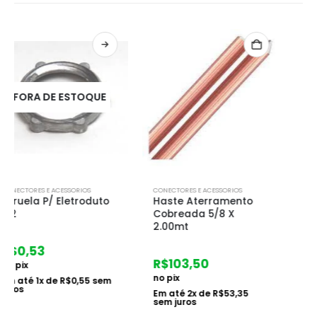
FORA DE ESTOQUE
CONECTORES E ACESSORIOS
CONECTORES E ACESSORIOS
Haste Aterramento
Bucha P/ Eletroduto 1
Cobreada 5/8 X
2.00mt
R$
1,10
no pix
R$
103,50
Em até
1
x de
R$
1,13
sem
juros
no pix
Em até
2
x de
R$
53,35
sem juros