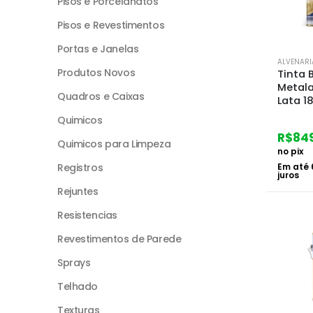
Pisos e Porcelanatos
Pisos e Revestimentos
Portas e Janelas
ALVENARI
Produtos Novos
Tinta B
Metala
Quadros e Caixas
Lata 18
Quimicos
R$
84
Quimicos para Limpeza
no pix
Registros
Em até
juros
Rejuntes
Resistencias
Revestimentos de Parede
Sprays
Telhado
Texturas