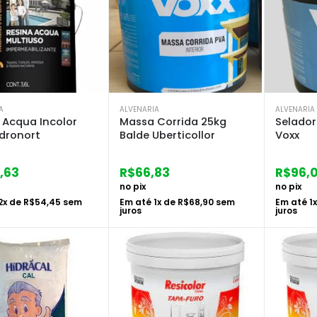
A
ALVENARIA
ALVENARIA
 Acqua Incolor
Massa Corrida 25kg
Selador 
ydronort
Balde Uberticollor
Voxx
,63
R$
66,83
R$
96,
no pix
no pix
2
x de
R$
54,45
sem
Em até
1
x de
R$
68,90
sem
Em até
1
juros
juros