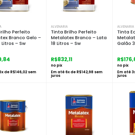
A
ALVENARIA
ALVENARIA
rilho Perfeito
Tinta Brilho Perfeito
Tinta E
tex Branco Gelo –
Metalatex Branco – Lata
Metalat
 Litros – Sw
18 Litros – Sw
Galão 3
9,84
R$
832,11
R$
176,
no pix
no pix
6
x de
R$
146,02
sem
Em até
6
x de
R$
142,98
sem
Em até
3
juros
juros