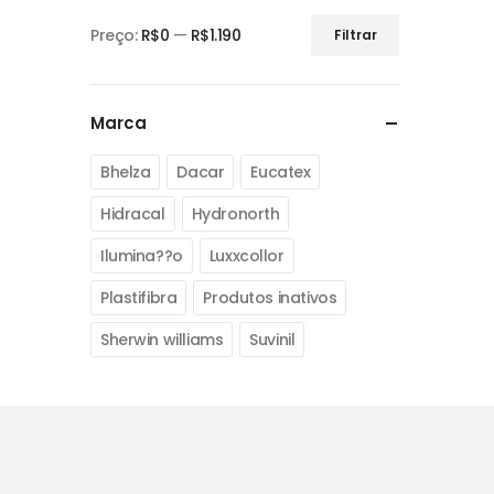
Preço:
R$0
—
R$1.190
Filtrar
Marca
Bhelza
Dacar
Eucatex
Hidracal
Hydronorth
Ilumina??o
Luxxcollor
Plastifibra
Produtos inativos
Sherwin williams
Suvinil