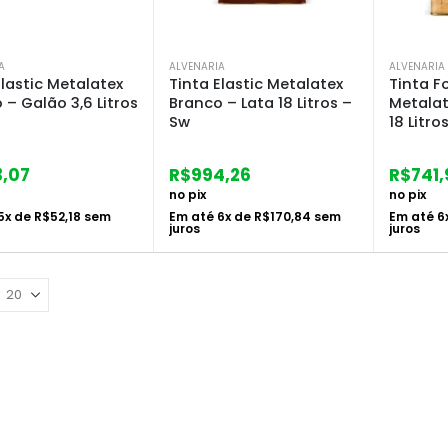
A
ALVENARIA
ALVENARIA
Elastic Metalatex
Tinta Elastic Metalatex
Tinta F
 – Galão 3,6 Litros
Branco – Lata 18 Litros –
Metalat
Sw
18 Litro
3,07
R$
994,26
R$
741
no pix
no pix
5
x de
R$
52,18
sem
Em até
6
x de
R$
170,84
sem
Em até
6
juros
juros