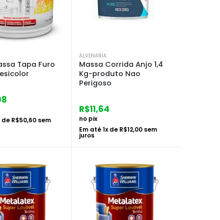
ALVENARIA
assa Tapa Furo
Massa Corrida Anjo 1,4
esicolor
Kg-produto Nao
Perigoso
08
R$
11,64
no pix
x de
R$
50,60
sem
Em até
1
x de
R$
12,00
sem
juros