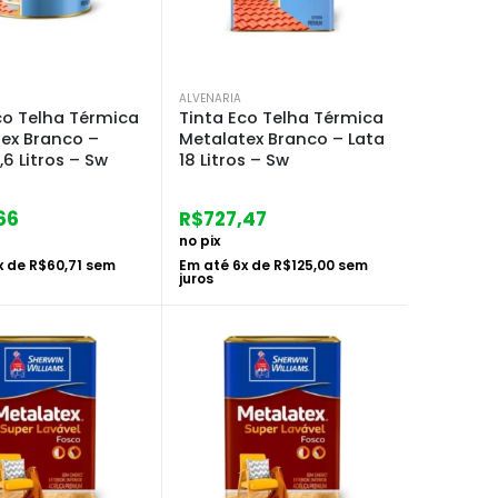
ALVENARIA
co Telha Térmica
Tinta Eco Telha Térmica
ex Branco –
Metalatex Branco – Lata
,6 Litros – Sw
18 Litros – Sw
66
R$
727,47
no pix
x de
R$
60,71
sem
Em até
6
x de
R$
125,00
sem
juros