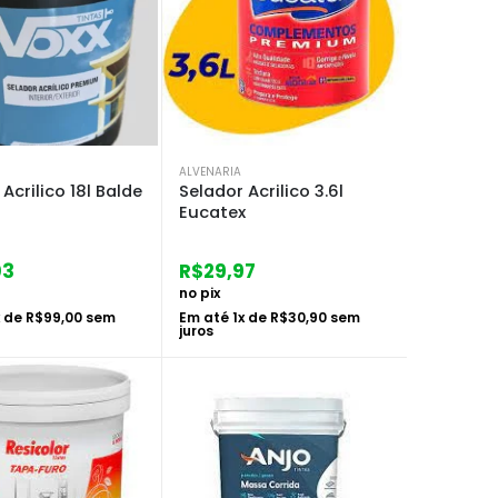
ALVENARIA
Acrilico 18l Balde
Selador Acrilico 3.6l
Eucatex
03
R$
29,97
no pix
x de
R$
99,00
sem
Em até
1
x de
R$
30,90
sem
juros