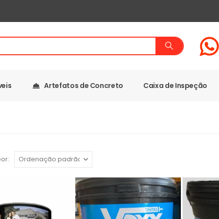
veis
Artefatos de Concreto
Caixa de Inspeção
or: