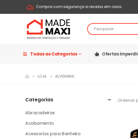
Compre com segurança e receba em casa.
Todas as Categorias
Ofertas Imperdí
LOJA
ALVENARIA
Categorias
Ordenar p
Abracadeiras
Acabamento
Acessorios para Banheiro