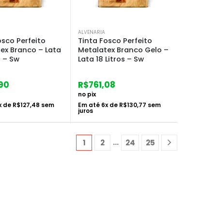
ALVENARIA
osco Perfeito
Tinta Fosco Perfeito
ex Branco – Lata
Metalatex Branco Gelo –
s – Sw
Lata 18 Litros – Sw
,90
R$
761,08
no pix
x de
R$
127,48
sem
Em até
6
x de
R$
130,77
sem
juros
…
1
2
24
25