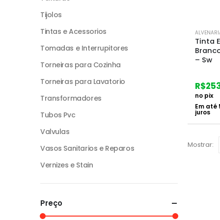
Tijolos
Tintas e Acessorios
ALVENARI
Tinta 
Tomadas e Interrupitores
Branco
– Sw
Torneiras para Cozinha
Torneiras para Lavatorio
R$
25
no pix
Transformadores
Em até
juros
Tubos Pvc
Valvulas
Mostrar:
Vasos Sanitarios e Reparos
Vernizes e Stain
Preço