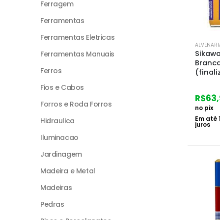
Ferragem
Ferramentas
Ferramentas Eletricas
ALVENARI
Sikawa
Ferramentas Manuais
Branca
Ferros
(finali
Fios e Cabos
R$
63,
Forros e Roda Forros
no pix
Em até
Hidraulica
juros
Iluminacao
Jardinagem
Madeira e Metal
Madeiras
Pedras