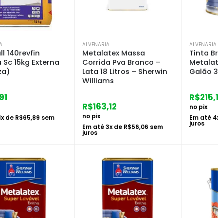
A
ALVENARIA
ALVENARIA
ll 140revfin
Metalatex Massa
Tinta Br
 Sc 15kg Externa
Corrida Pva Branco –
Metalat
za)
Lata 18 Litros – Sherwin
Galão 3
Williams
91
R$
215,
R$
163,12
no pix
no pix
1
x de
R$
65,89
sem
Em até
4
juros
Em até
3
x de
R$
56,06
sem
juros