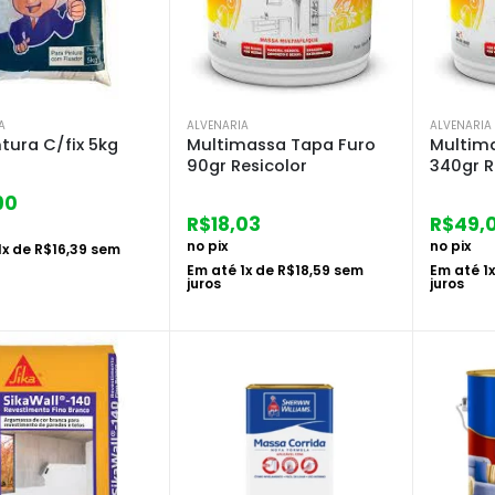
A
ALVENARIA
ALVENARIA
ntura C/fix 5kg
Multimassa Tapa Furo
Multim
90gr Resicolor
340gr R
90
R$
18,03
R$
49,
no pix
no pix
1
x de
R$
16,39
sem
Em até
1
x de
R$
18,59
sem
Em até
1
juros
juros