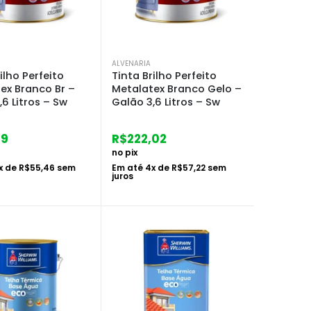
ALVENARIA
ilho Perfeito
Tinta Brilho Perfeito
ex Branco Br –
Metalatex Branco Gelo –
,6 Litros – Sw
Galão 3,6 Litros – Sw
19
R$
222,02
no pix
x de
R$
55,46
sem
Em até
4
x de
R$
57,22
sem
juros