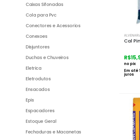
Caixas Sifonadas
Cola para Pvc
Conectores e Acessorios
Conexoes
ALVENARI
Cal Pi
Disjuntores
R$
15,
Duchas e Chuveiros
no pix
Eletrica
Em até
juros
Eletrodutos
Ensacados
Epis
Espacadores
Estoque Geral
Fechaduras e Macanetas