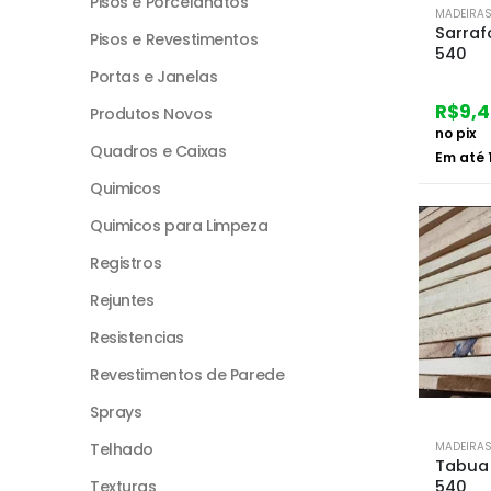
Pisos e Porcelanatos
MADEIRA
Sarraf
Pisos e Revestimentos
540
Portas e Janelas
R$
9,
Produtos Novos
no pix
Quadros e Caixas
Em até
Quimicos
Quimicos para Limpeza
Registros
Rejuntes
Resistencias
Revestimentos de Parede
Sprays
Telhado
MADEIRA
Tabua 
Texturas
540