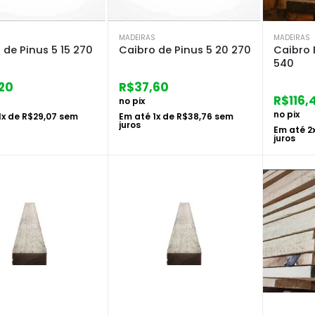
S
MADEIRAS
MADEIRAS
 de Pinus 5 15 270
Caibro de Pinus 5 20 270
Caibro 
540
20
R$
37,60
R$
116,
no pix
no pix
1
x de
R$
29,07
sem
Em até
1
x de
R$
38,76
sem
juros
Em até
2
juros