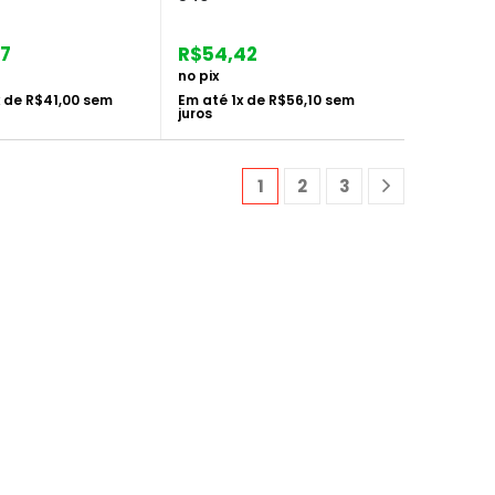
77
R$
54,42
no pix
x de
R$
41,00
sem
Em até
1
x de
R$
56,10
sem
juros
1
2
3