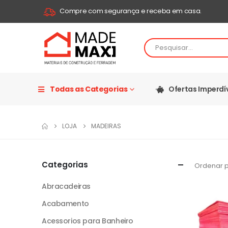
Compre com segurança e receba em casa.
Todas as Categorias
Ofertas Imperdí
LOJA
MADEIRAS
Categorias
Ordenar p
Abracadeiras
Acabamento
Acessorios para Banheiro