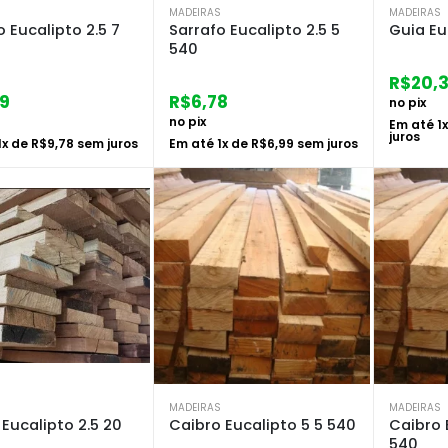
S
MADEIRAS
MADEIRAS
o Eucalipto 2.5 7
Sarrafo Eucalipto 2.5 5
Guia Eu
540
R$
20,
49
R$
6,78
no pix
no pix
Em até
1
juros
1
x de
R$
9,78
sem juros
Em até
1
x de
R$
6,99
sem juros
S
MADEIRAS
MADEIRAS
Eucalipto 2.5 20
Caibro Eucalipto 5 5 540
Caibro 
540