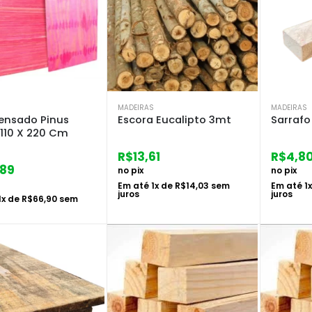
S
MADEIRAS
MADEIRAS
nsado Pinus
Escora Eucalipto 3mt
Sarrafo
110 X 220 Cm
R$
13,61
R$
4,8
,89
no pix
no pix
Em até
1
x de
R$
14,03
sem
Em até
1
juros
juros
1
x de
R$
66,90
sem