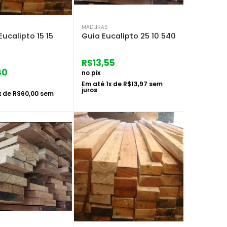
MADEIRAS
Eucalipto 15 15
Guia Eucalipto 25 10 540
R$
13,55
40
no pix
Em até
1
x de
R$
13,97
sem
juros
x de
R$
60,00
sem