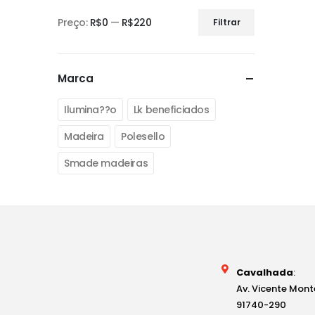
Preço:
R$0
—
R$220
Filtrar
Marca
Ilumina??o
Lk beneficiados
Madeira
Polesello
Smade madeiras
Cavalhada
:
Av. Vicente Mont
91740-290