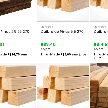
S
MADEIRAS
MADEIRAS
Pinus 2.5 25 270
Caibro de Pinus 5 5 270
Caibro 
01
R$
9,40
R$
14,5
no pix
no pix
1
x de
R$
24,75
sem
Em até
1
x de
R$
9,69
sem juros
Em até
1
juros