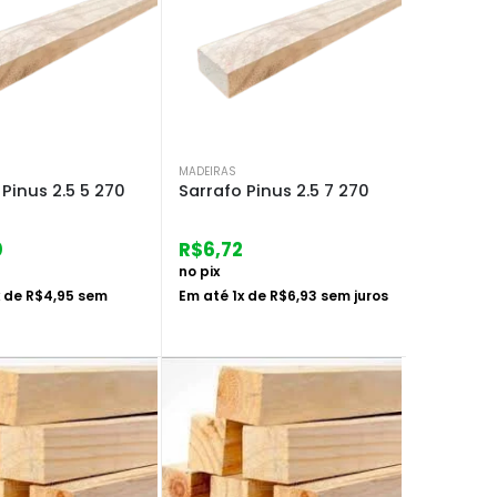
MADEIRAS
 Pinus 2.5 5 270
Sarrafo Pinus 2.5 7 270
0
R$
6,72
no pix
x de
R$
4,95
sem
Em até
1
x de
R$
6,93
sem juros