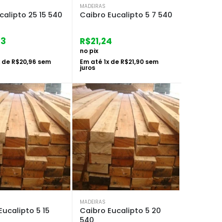
MADEIRAS
calipto 25 15 540
Caibro Eucalipto 5 7 540
33
R$
21,24
no pix
x de
R$
20,96
sem
Em até
1
x de
R$
21,90
sem
juros
MADEIRAS
Eucalipto 5 15
Caibro Eucalipto 5 20
540