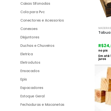
Caixas Sifonadas
Cola para Pvc
Conectores e Acessorios
Conexoes
MADEIRA
Tabua 
Disjuntores
R$
24,
Duchas e Chuveiros
no pix
Eletrica
Em até
juros
Eletrodutos
Ensacados
Epis
Espacadores
Estoque Geral
Fechaduras e Macanetas