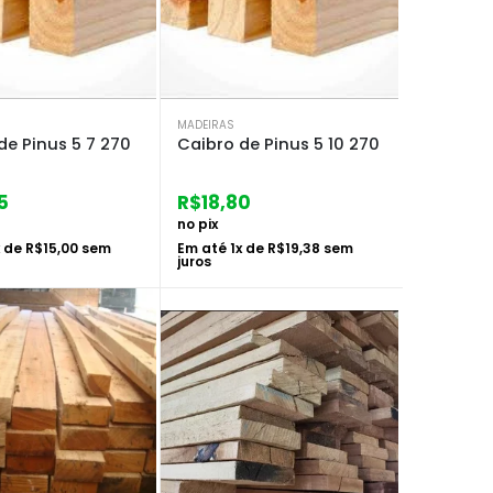
MADEIRAS
de Pinus 5 7 270
Caibro de Pinus 5 10 270
5
R$
18,80
no pix
x de
R$
15,00
sem
Em até
1
x de
R$
19,38
sem
juros