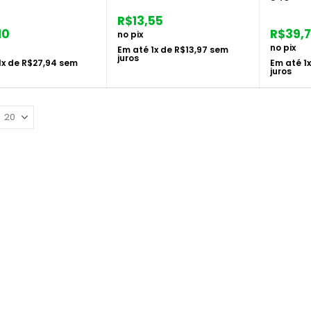
R$
13,55
10
R$
39,
no pix
no pix
Em até
1
x de
R$
13,97
sem
juros
1
x de
R$
27,94
sem
Em até
1
juros