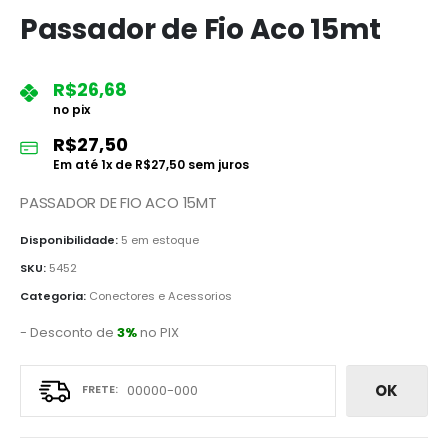
Passador de Fio Aco 15mt
R$
26,68
no pix
R$
27,50
Em até
1
x de
R$
27,50
sem juros
PASSADOR DE FIO ACO 15MT
Disponibilidade:
5 em estoque
SKU:
5452
Categoria:
Conectores e Acessorios
- Desconto de
3%
no PIX
OK