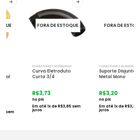
FORA DE ESTOQUE
FORA DE ESTOQUE
CONECTORES E ACESSORIOS
CONECTORES E ACESSORIOS
Curva Eletroduto
Suporte Disjuntor
Curta 3/4
Metal Mono
R$
3,73
R$
3,20
no pix
no pix
Em até
1
x de
R$
3,85
sem
Em até
1
x de
R$
3,30
sem
juros
juros