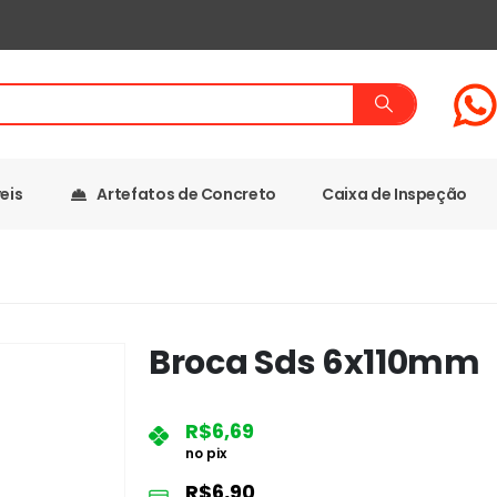
eis
Artefatos de Concreto
Caixa de Inspeção
Broca Sds 6x110mm
R$
6,69
no pix
R$
6,90