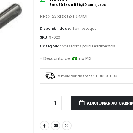
Em até
1
x de
R$
6,90
sem juros
BROCA SDS 6X110MM
Disponibilidade:
11 em estoque
SKU:
97020
Categoria:
Acessorios para Ferramentas
- Desconto de
3%
no PIX
Simulador de frete:
ADICIONAR AO CARRI