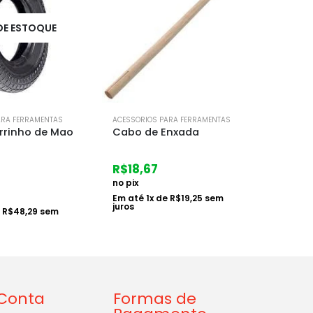
FORA DE ESTOQUE
F
ARA FERRAMENTAS
ACESSORIOS PARA FERRAMENTAS
ACESSOR
Enxada
Cabo de Ancinho
Cabo 
R$
6,40
R$
4,
no pix
no pix
e
R$
19,25
sem
Em até
1
x de
R$
6,60
sem juros
Em at
Conta
Formas de