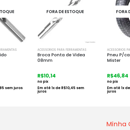
STOQUE
FORA DE ESTOQUE
ERRAMENTAS
ACESSORIOS PARA FERRAMENTAS
ACESSORIOS P
e Videa
Pneu P/carrinho de Mao
Cabo de 
Mister
R$
18,67
R$
46,84
no pix
no pix
Em até
1
x d
juros
0,45
sem
Em até
1
x de
R$
48,29
sem
juros
Minha 