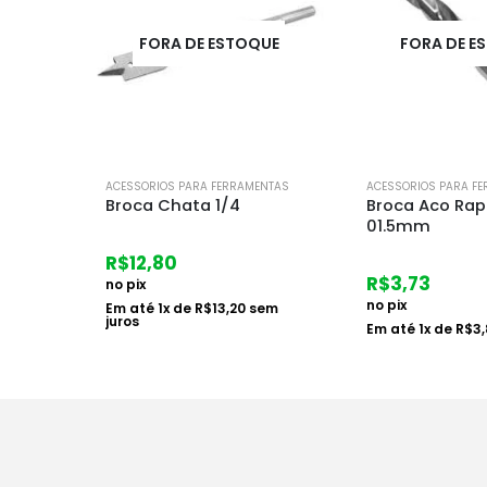
UE
FORA DE ESTOQUE
FORA DE E
ENTAS
ACESSORIOS PARA FERRAMENTAS
ACESSORIOS PARA F
Broca Aco Rapido
Broca Ponta d
01.5mm
08mm
R$
3,73
R$
10,14
no pix
no pix
em
Em até
1
x de
R$
3,85
sem juros
Em até
1
x de
R$
1
juros