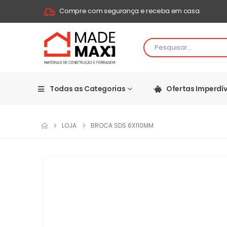
Compre com segurança e receba em casa.
Todas as Categorias
Ofertas Imperdív
LOJA
BROCA SDS 6X110MM