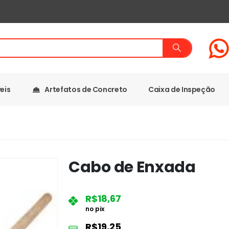
eis
Artefatos de Concreto
Caixa de Inspeção
Cabo de Enxada
R$
18,67
no pix
R$
19,25