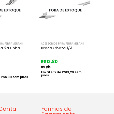
DE ESTOQUE
FORA DE ESTOQUE
ARA FERRAMENTAS
ACESSORIOS PARA FERRAMENTAS
ACESSOR
ta 1/4
Cabo de Martelo
Cabo d
R$
10,14
R$
16,
no pix
no pix
e
R$
13,20
sem
Em até
1
x de
R$
10,45
sem
Em at
juros
juros
Conta
Formas de