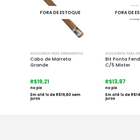
UE
FORA DE ESTOQUE
FORA DE E
ENTAS
ACESSORIOS PARA FERRAMENTAS
ACESSORIOS PARA F
Bit Ponta Fenda 50mm
Cabo de Lima 
C/5 Mister
R$
4,80
R$
13,87
no pix
no pix
Em até
1
x de
R$
4
em
Em até
1
x de
R$
14,30
sem
juros