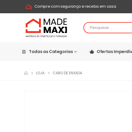
Compre com segurança e receba em casa.
Todas as Categorias
Ofertas Imperdív
LOJA
CABO DE ENXADA