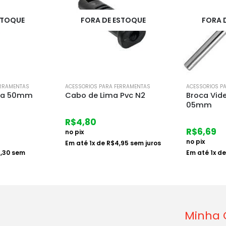
STOQUE
FORA DE ESTOQUE
FORA 
ERRAMENTAS
ACESSORIOS PARA FERRAMENTAS
ACESSORIOS P
Pvc N2
Broca Videa 2a Linha
Broca Cha
05mm
R$
12,80
R$
6,69
no pix
no pix
,95
sem juros
Em até
1
x d
juros
Em até
1
x de
R$
6,90
sem juros
Minha 