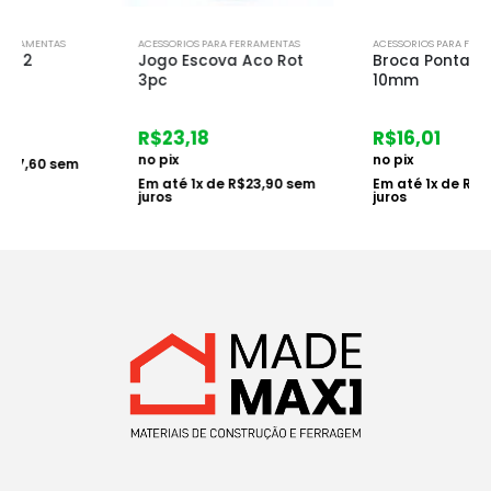
ACESSORIOS PARA FERRAMENTAS
ACESSORIOS PARA FERRAMENTAS
Jogo Escova Aco Rot
Broca Ponta de Videa
3pc
10mm
R$
23,18
R$
16,01
no pix
no pix
Em até
1
x de
R$
23,90
sem
Em até
1
x de
R$
16,50
sem
juros
juros