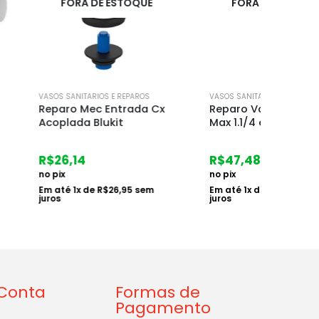
DE ESTOQUE
FORA DE ESTOQUE
IOS E REPAROS
VASOS SANITARIOS E REPAROS
VASOS S
c Entrada Cx
Reparo Valvula Hydra
Conj 
Blukit
Max 1.1/4 e 1.1/2 Deca
Acopl
Deca
R$
47,48
R$
47
no pix
no pix
e
R$
26,95
sem
Em até
1
x de
R$
48,95
sem
juros
Em at
juros
Conta
Formas de
Pagamento