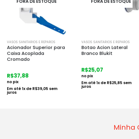
STOQUE
FORA DE ESTOQUE
FORA 
 REPAROS
VASOS SANITARIOS E REPAROS
VASOS SANITAR
erior para
Botao Acion Lateral
Reparo Me
da
Branco Blukit
Acoplada 
R$
25,07
R$
26,14
no pix
no pix
Em até
1
x de
R$
25,85
sem
Em até
1
x d
juros
juros
9,05
sem
Minha 