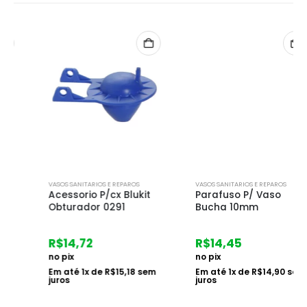
VASOS SANITARIOS E REPAROS
VASOS SANITARIOS E REPAROS
Acessorio P/cx Blukit
Parafuso P/ Vaso
Obturador 0291
Bucha 10mm
R$
14,72
R$
14,45
no pix
no pix
Em até
1
x de
R$
15,18
sem
Em até
1
x de
R$
14,90
sem
juros
juros