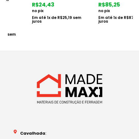
R$
24,43
R$
85,25
no pix
no pix
Em até
1
x de
R$
25,19
sem
Em até
1
x de
R$
87,89
sem
juros
juros
Cavalhada
:
Av. Vicente Monteggia, 1232 - Cavalhada, Porto
Alegre - RS, 91740-290