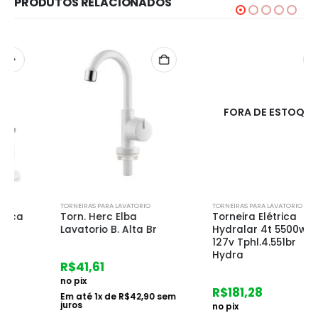
PRODUTOS RELACIONADOS
FORA DE ESTOQUE
TORNEIRAS PARA LAVATORIO
TORNEIRAS PARA LAVATORIO
Torn. Herc Elba
Torneira Elétrica
Lavatorio B. Alta Br
Hydralar 4t 5500w
127v Tphl.4.551br
Hydra
R$
41,61
no pix
R$
181,28
Em até
1
x de
R$
42,90
sem
juros
no pix