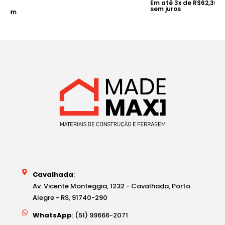
Em até
3
x de
R$
62,30
sem juros
Cavalhada
:
Av. Vicente Monteggia, 1232 - Cavalhada, Porto
Alegre - RS, 91740-290
WhatsApp
: (51) 99666-2071