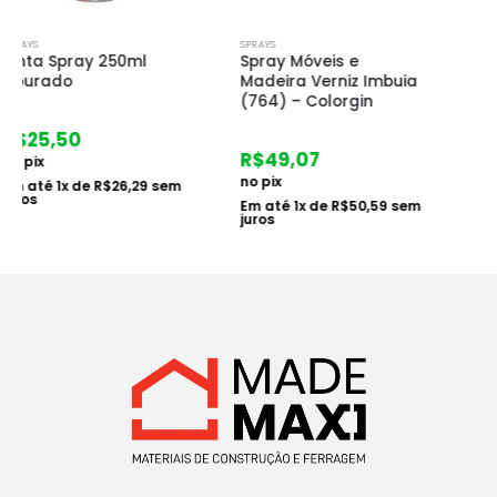
SPRAYS
SPRAYS
Spray Móveis e
Spray Móveis e
Madeira Verniz Imbuia
Madeira Verniz
(764) – Colorgin
Natural (765) –
Colorgin
R$
49,07
R$
49,07
no pix
no pix
Em até
1
x de
R$
50,59
sem
juros
Em até
1
x de
R$
50,59
sem
juros