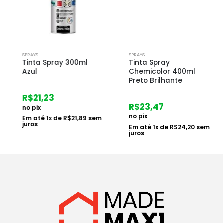
SPRAYS
SPRAYS
Tinta Spray 300ml
Tinta Spray
Azul
Chemicolor 400ml
Preto Brilhante
R$
21,23
R$
23,47
no pix
no pix
Em até
1
x de
R$
21,89
sem
juros
Em até
1
x de
R$
24,20
sem
juros