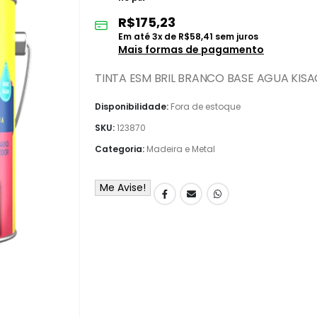
R$
175,23
Em até
3
x de
R$
58,41
sem juros
Mais formas de pagamento
TINTA ESM BRIL BRANCO BASE AGUA KISACR
Disponibilidade:
Fora de estoque
SKU:
123870
Categoria:
Madeira e Metal
Me Avise!