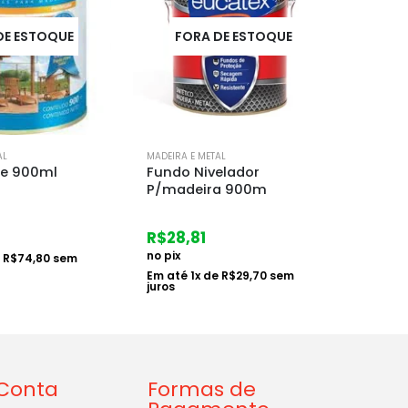
DE ESTOQUE
FORA DE ESTOQUE
F
AL
MADEIRA E METAL
MADEIRA 
pe 900ml
Fundo Nivelador
Esmal
P/madeira 900m
900ml
R$
28,81
R$
40
no pix
no pix
e
R$
74,80
sem
Em até
1
x de
R$
29,70
sem
Em at
juros
juros
Conta
Formas de