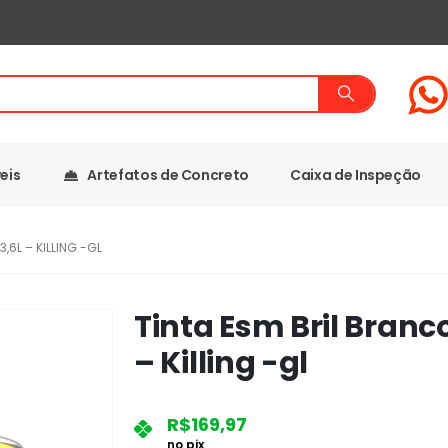
eis
Artefatos de Concreto
Caixa de Inspeção
,6L – KILLING -GL
Tinta Esm Bril Branco
– Killing -gl
R$
169,97
no pix