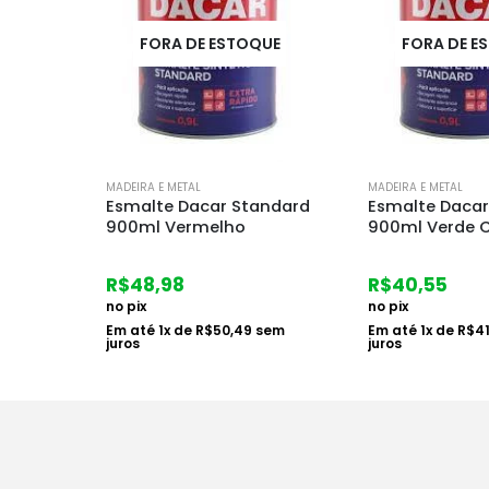
FORA DE ESTOQUE
FORA DE E
MADEIRA E METAL
MADEIRA E METAL
Esmalte Dacar Standard
Esmalte Dacar
900ml Vermelho
900ml Verde C
R$
48,98
R$
40,55
no pix
no pix
Em até
1
x de
R$
50,49
sem
Em até
1
x de
R$
4
juros
juros