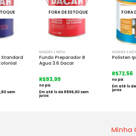
STOQUE
FORA DE ESTOQUE
FORA 
MADEIRA E METAL
MADEIRA E MET
 Standard
Fundo Preparador B
Polisten I
olonial
Agua 3.6 Dacar
R$
72,56
R$
93,99
no pix
no pix
Em até
1
x d
juros
1,80
sem
Em até
1
x de
R$
96,90
sem
juros
Minha 