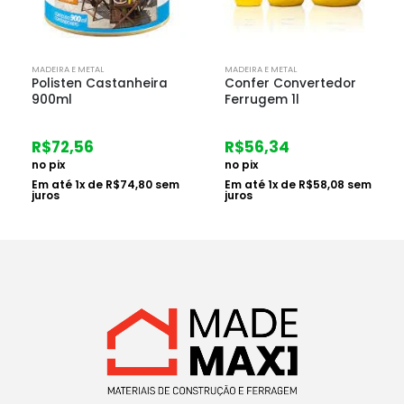
MADEIRA E METAL
MADEIRA E METAL
Confer Convertedor
Polisten Transparente
Ferrugem 1l
3.6l
R$
56,34
R$
179,45
no pix
no pix
Em até
1
x de
R$
58,08
sem
Em até
3
x de
R$
61,67
sem
juros
juros