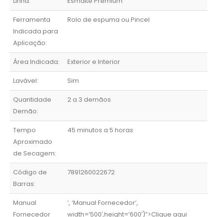
Linha:
Esmalte Premium
Ferramenta
Rolo de espuma ou Pincel
Indicada para
Aplicação:
Área Indicada:
Exterior e Interior
Lavável:
Sim
Quantidade
2 a 3 demãos
Demão:
Tempo
45 minutos a 5 horas
Aproximado
de Secagem:
Código de
7891260022672
Barras:
Manual
‘, ‘Manual Fornecedor’,
Fornecedor
width=’500′,height=’600′)”>Clique aqui