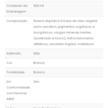
Conteúdo da
900 ml
Embalagem:
Composição:
Resina alquídica à base de óleo vegetal
semi-secativo, pigmentos orgânicos e
inorgânicos, cargas minerais inertes
(acetinado e fosco), hidrocarbonetos
alifáticos, secantes organo-metálicos.
Antimofo:
Não
Cor:
Branco
Tonalidade:
Branco
Em
Sim
Conformidade
com Normas
ABNT: