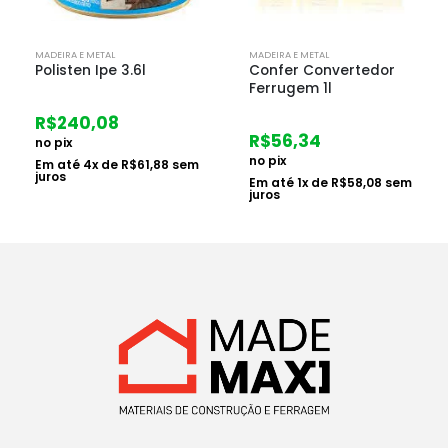
MADEIRA E METAL
MADEIRA E METAL
Polisten Ipe 3.6l
Confer Convertedor
Ferrugem 1l
R$
240,08
R$
56,34
no pix
no pix
Em até
4
x de
R$
61,88
sem
juros
Em até
1
x de
R$
58,08
sem
juros