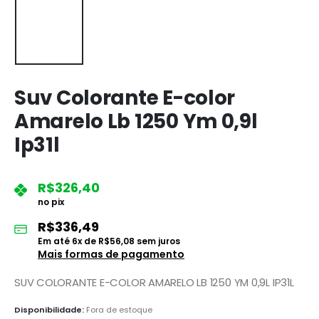
Suv Colorante E-color
Amarelo Lb 1250 Ym 0,9l
Ip31l
R$
326,40
no pix
R$
336,49
Em até
6
x de
R$
56,08
sem juros
Mais formas de pagamento
SUV COLORANTE E-COLOR AMARELO LB 1250 YM 0,9L IP31L
Disponibilidade:
Fora de estoque