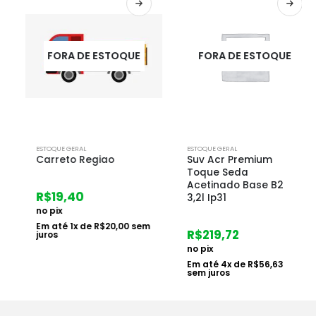
FORA DE ESTOQUE
FORA DE ESTOQUE
ESTOQUE GERAL
ESTOQUE GERAL
Carreto Regiao
Suv Acr Premium
Toque Seda
Acetinado Base B2
R$
19,40
3,2l Ip31
no pix
Em até
1
x de
R$
20,00
sem
R$
219,72
juros
no pix
Em até
4
x de
R$
56,63
sem juros