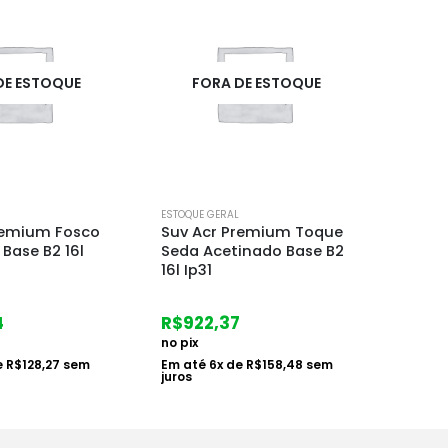
DE ESTOQUE
FORA DE ESTOQUE
F
ESTOQUE GERAL
ESTOQUE
remium Toque
Suv Acr Premium Fosco
Carre
inado Base B2
Completo Base A2 0,8l
Ip31
R$
38
no pix
R$
65,02
Em at
juros
no pix
e
R$
158,48
sem
Em até
1
x de
R$
67,03
sem
juros