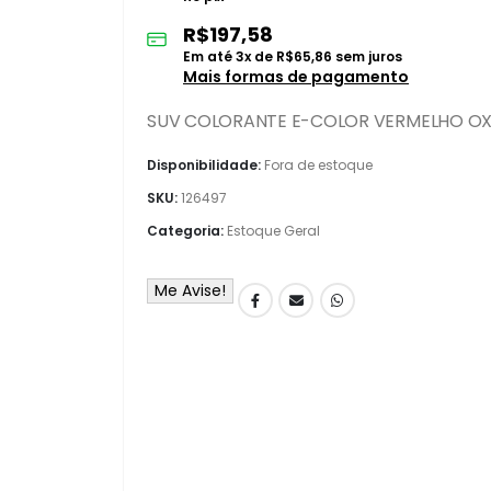
R$
197,58
Em até
3
x de
R$
65,86
sem juros
Mais formas de pagamento
SUV COLORANTE E-COLOR VERMELHO OXIDO 
Disponibilidade:
Fora de estoque
SKU:
126497
Categoria:
Estoque Geral
Me Avise!