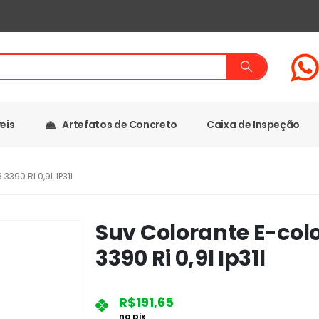
eis
Artefatos de Concreto
Caixa de Inspeção
390 RI 0,9L IP31L
Suv Colorante E-col
3390 Ri 0,9l Ip31l
R$
191,65
no pix