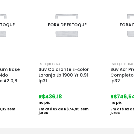
STOQUE
FORA DE ESTOQUE
FORA 
ESTOQUE GERAL
ESTOQUE GERAL
 E-color
Suv Acr Premium Fosco
Suv Acr P
 Yr 0,9l
Completo Base B2 16l
Seda Acet
Ip32
16l Ip31
R$
746,54
R$
922,37
no pix
no pix
4,95
sem
Em até
6
x de
R$
128,27
sem
Em até
6
x d
juros
juros