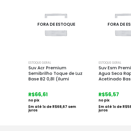
UE
FORA DE ESTOQUE
FORA DE E
ESTOQUE GERAL
ESTOQUE GERAL
Suv Esm Premium Base
Suv Colorante
de Luz
Agua Seca Rapido
Laranja Lb 1900
Acetinado Base A2 0,8
Ip31
R$
56,57
R$
436,18
no pix
no pix
em
Em até
1
x de
R$
58,32
sem
Em até
6
x de
R$
7
juros
juros