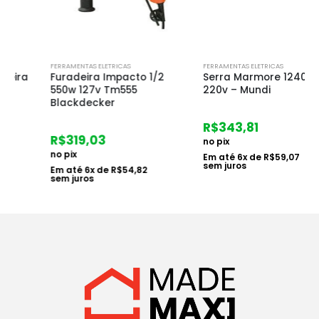
FERRAMENTAS ELETRICAS
FERRAMENTAS ELETRICAS
a
Furadeira Impacto 1/2
Serra Marmore 1240w
550w 127v Tm555
220v – Mundi
Blackdecker
R$
343,81
R$
319,03
no pix
no pix
Em até
6
x de
R$
59,07
sem juros
Em até
6
x de
R$
54,82
sem juros