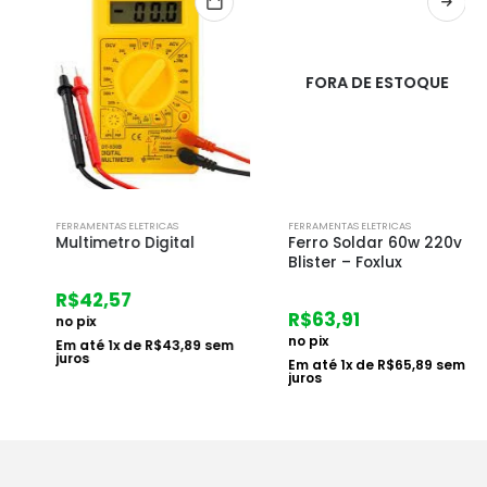
FORA DE ESTOQUE
FERRAMENTAS ELETRICAS
FERRAMENTAS ELETRICAS
Multimetro Digital
Ferro Soldar 60w 220v
Blister – Foxlux
R$
42,57
R$
63,91
no pix
no pix
Em até
1
x de
R$
43,89
sem
juros
Em até
1
x de
R$
65,89
sem
juros