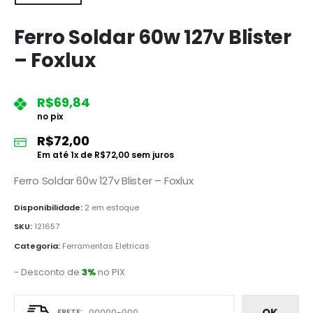
Ferro Soldar 60w 127v Blister
– Foxlux
R$
69,84
no pix
R$
72,00
Em até
1
x de
R$
72,00
sem juros
Ferro Soldar 60w 127v Blister – Foxlux
Disponibilidade:
2 em estoque
SKU:
121657
Categoria:
Ferramentas Eletricas
- Desconto de
3%
no PIX
OK