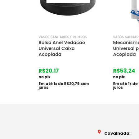
ROS
VASOS SANITARIOS E REPAROS
VASOS SANITARIOS E
dra
Bolsa Anel Vedacao
Mecanismo de
ca
Universal Caixa
Universal para
Acoplada
Acoplada
R$
20,17
R$
53,24
no pix
no pix
sem
Em até
1
x de
R$
20,79
sem
Em até
1
x de
R$
5
juros
juros
Cavalhada
: