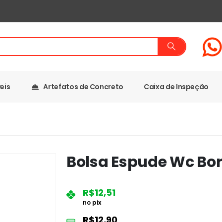
eis
Artefatos de Concreto
Caixa de Inspeção
Bolsa Espude Wc Bo
R$
12,51
no pix
R$
12,90