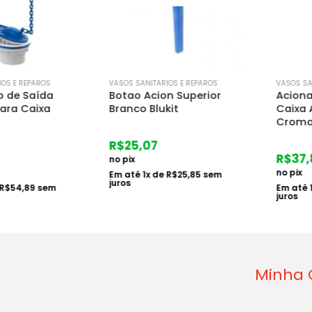
 REPAROS
VASOS SANITARIOS E REPAROS
VASOS SANITAR
 Saída
Botao Acion Superior
Acionador
 Caixa
Branco Blukit
Caixa Aco
Cromado
R$
25,07
R$
37,88
no pix
no pix
Em até
1
x de
R$
25,85
sem
juros
4,89
sem
Em até
1
x d
juros
Minha 