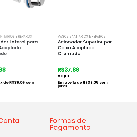
IOS E REPAROS
VASOS SANITARIOS E REPAROS
VASOS S
 Lateral para
Acionador Superior para
Kit C
plada
Caixa Acoplada
Acopl
Cromado
Blukit
R$
37,88
R$
14
no pix
no pix
e
R$
39,05
sem
Em até
1
x de
R$
39,05
sem
Em at
juros
juros
Conta
Formas de
Pagamento