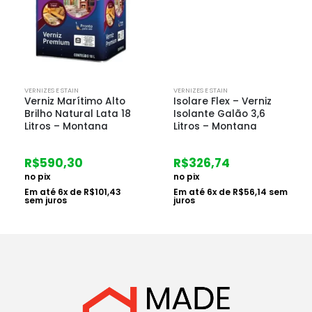
VERNIZES E STAIN
VERNIZES E STAIN
Verniz Marítimo Alto
Isolare Flex – Verniz
Brilho Natural Lata 18
Isolante Galão 3,6
Litros – Montana
Litros – Montana
R$
590,30
R$
326,74
no pix
no pix
Em até
6
x de
R$
101,43
Em até
6
x de
R$
56,14
sem
sem juros
juros