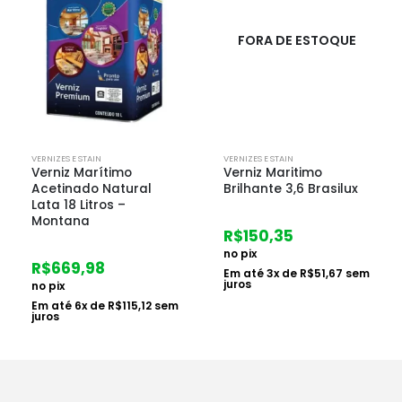
FORA DE ESTOQUE
VERNIZES E STAIN
VERNIZES E STAIN
Verniz Marítimo
Verniz Maritimo
Acetinado Natural
Brilhante 3,6 Brasilux
Lata 18 Litros –
Montana
R$
150,35
no pix
R$
669,98
Em até
3
x de
R$
51,67
sem
juros
no pix
Em até
6
x de
R$
115,12
sem
juros