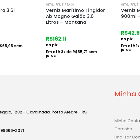
VERNIZES E STAIN
VERNIZES E STA
3.6l
Verniz Marítimo Tingidor
Verniz Ma
Ab Mogno Galão 3,6
900ml – 
Litros – Montana
R$
42,94
R$
162,11
no pix
no pix
5,95
sem
Em até
1
x d
juros
Em até
3
x de
R$
55,71
sem
juros
Minha 
eggia, 1232 - Cavalhada, Porto Alegre - RS,
Minha Conta
Carrinho
) 99666-2071
Finalizar C