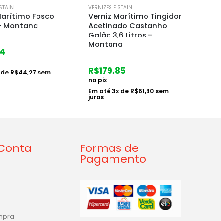
IN
VERNIZES E STAIN
VERNIZES
rítimo Fosco
Verniz Marítimo Tingidor
Verniz
Montana
Acetinado Castanho
Galão 
Galão 3,6 Litros –
Mont
Montana
R$
111
R$
179,85
no pix
e
R$
44,27
sem
no pix
Em at
juros
Em até
3
x de
R$
61,80
sem
juros
Conta
Formas de
Pagamento
ompra