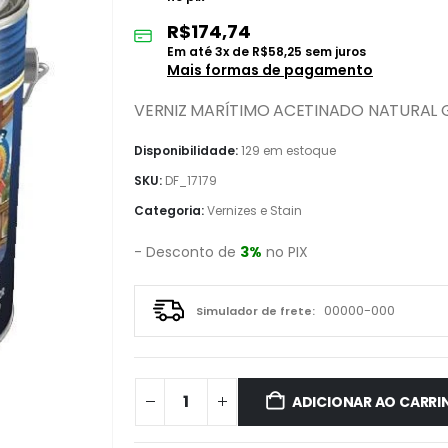
R$
174,74
Em até
3
x de
R$
58,25
sem juros
Mais formas de pagamento
VERNIZ MARÍTIMO ACETINADO NATURAL G
Disponibilidade:
129 em estoque
SKU:
DF_17179
Categoria:
Vernizes e Stain
- Desconto de
3%
no PIX
Simulador de frete:
ADICIONAR AO CARRI