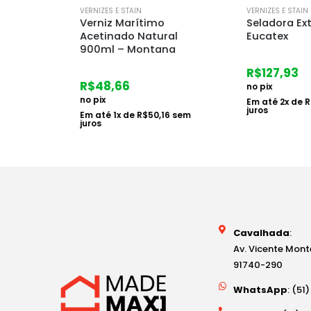
VERNIZES E STAIN
VERNIZES E STAIN
osco
Verniz Marítimo
Seladora Extra 
Acetinado Natural
Eucatex
900ml – Montana
R$
127,93
R$
48,66
no pix
no pix
Em até
2
x de
R$
6
juros
em
Em até
1
x de
R$
50,16
sem
juros
Cavalhada
:
Av. Vicente Mont
91740-290
WhatsApp
: (51