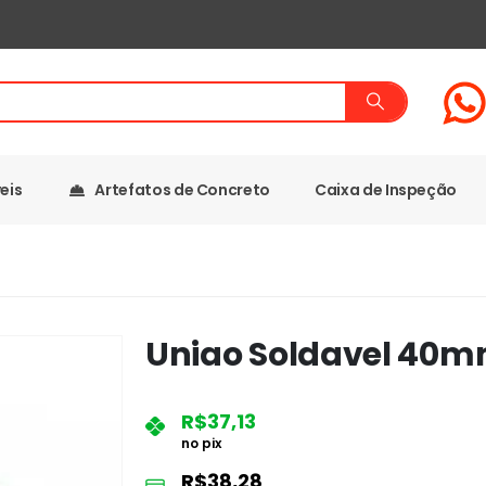
eis
Artefatos de Concreto
Caixa de Inspeção
Uniao Soldavel 40
R$
37,13
no pix
R$
38,28