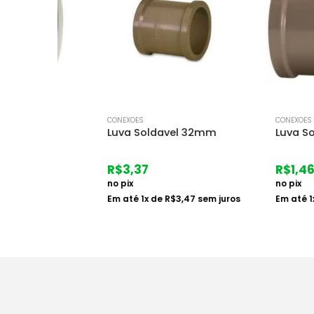
CONEXOES
CONEXOES
goto
Luva Soldavel 32mm
Luva Soldave
R$
3,37
R$
1,46
no pix
no pix
Em até
1
x de
R$
3,47
sem juros
Em até
1
x de
R$
1,
em