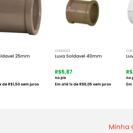
CONEXOES
CONEXOES
l 25mm
Luva Soldavel 40mm
Luva Rosca
R$
5,87
R$
2,45
no pix
no pix
50
sem juros
Em até
1
x de
R$
6,05
sem juros
Em até
1
x d
Minha 