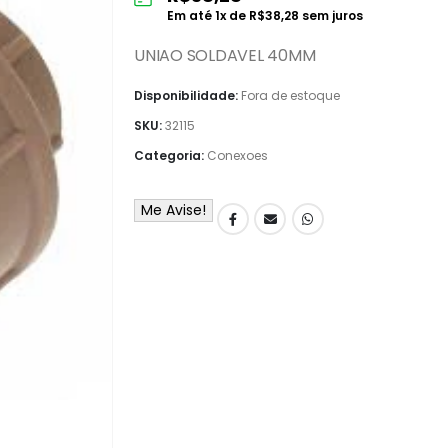
Em até
1
x de
R$
38,28
sem juros
UNIAO SOLDAVEL 40MM
Disponibilidade:
Fora de estoque
SKU:
32115
Categoria:
Conexoes
Me Avise!