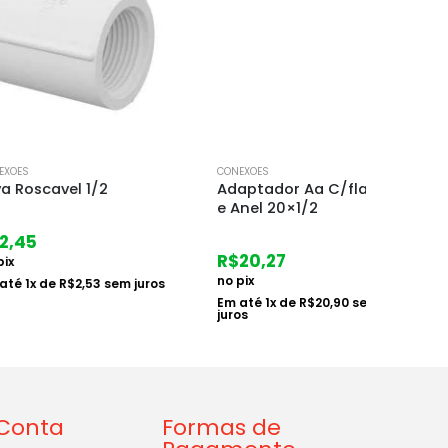
CONEXOES
CONEXOE
vel 1/2
Adaptador Aa C/flange
Adapt
e Anel 20×1/2
Anel 5
R$
20,27
R$
18
no pix
no pix
e
R$
2,53
sem juros
Em até
1
x de
R$
20,90
sem
Em at
juros
juros
Conta
Formas de