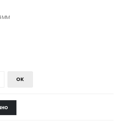
 4MM
OK
NHO