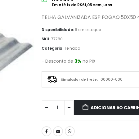
Em até
1
x de
R$
61,05
sem juros
TELHA GALVANIZADA ESP FOGAO 50X50
Disponibilidade:
6 em estoque
SKU:
77780
Categoria:
Telhado
- Desconto de
3%
no PIX
Simulador de frete:
ADICIONAR AO CARRI