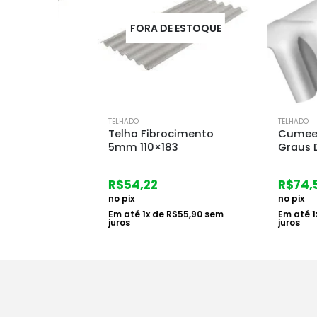
UE
FORA DE ESTOQUE
TELHADO
TELHADO
ada
Telha Fibrocimento
Cumeeira 5mm
5mm 110×183
Graus Dir
R$
54,22
R$
74,58
no pix
no pix
em
Em até
1
x de
R$
55,90
sem
Em até
1
x de
R$
7
juros
juros