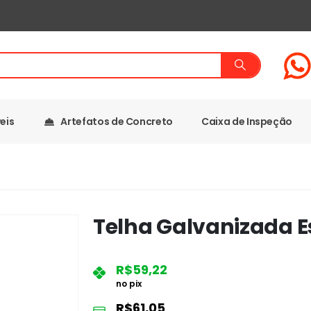
eis
Artefatos de Concreto
Caixa de Inspeção
Telha Galvanizada 
R$
59,22
no pix
R$
61,05