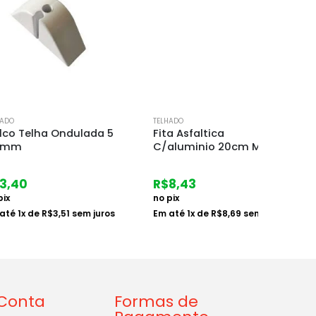
TELHADO
TELHADO
ha Ondulada 5
Fita Asfaltica
Cumee
C/aluminio 20cm Metro
R$
63
R$
8,43
no pix
no pix
Em at
juros
e
R$
3,51
sem juros
Em até
1
x de
R$
8,69
sem juros
Conta
Formas de