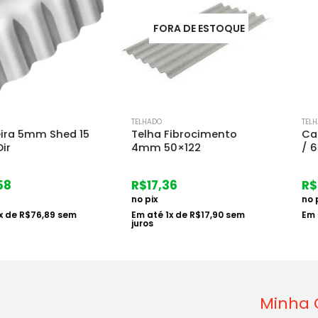
FORA DE ESTOQUE
TELHADO
TELHADO
 Shed 15
Telha Fibrocimento
Calco Tel
4mm 50×122
/ 6mm
R$
17,36
R$
3,40
no pix
no pix
6,89
sem
Em até
1
x de
R$
17,90
sem
Em até
1
x d
juros
Minha 