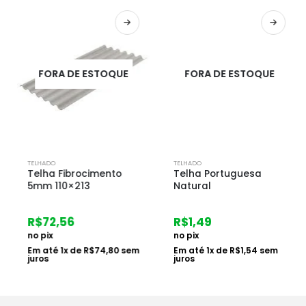
FORA DE ESTOQUE
FORA DE ESTOQUE
TELHADO
TELHADO
Telha Fibrocimento
Telha Portuguesa
5mm 110×213
Natural
R$
72,56
R$
1,49
no pix
no pix
Em até
1
x de
R$
74,80
sem
Em até
1
x de
R$
1,54
sem
juros
juros