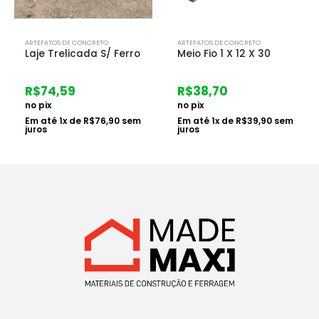
ARTEFATOS DE CONCRETO
ARTEFATOS DE CONCRETO
Meio Fio 1 X 12 X 30
Fossa Padrao Dmae
1.40×1.50 8pe
R$
38,70
R$
922,96
no pix
no pix
Em até
1
x de
R$
39,90
sem
juros
Em até
6
x de
R$
158,58
sem juros