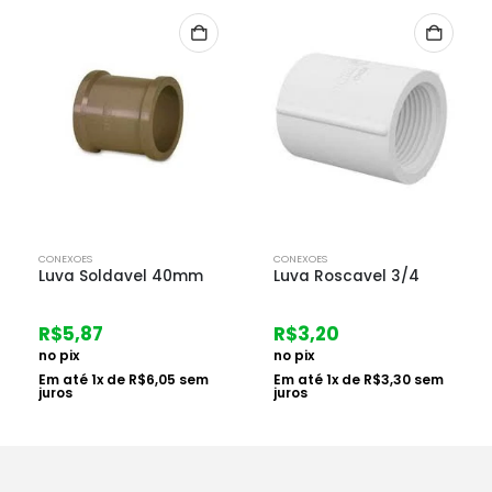
CONEXOES
CONEXOES
Luva Roscavel 3/4
Luva Soldavel 25mm
R$
3,20
R$
1,46
no pix
no pix
Em até
1
x de
R$
3,30
sem
Em até
1
x de
R$
1,50
sem
juros
juros