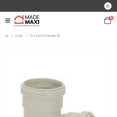
0
LOJA
TE ESGOTO SN DN 75