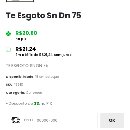
Te Esgoto Sn Dn 75
R$
20,60
no pix
R$
21,24
Em até
1
x de
R$
21,24
sem juros
TE ESGOTO SN DN 75
Disponibilidade:
15 em estoque
SKU:
15610
Categoria:
Conexoes
- Desconto de
3%
no PIX
OK