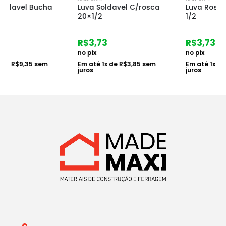
Luva Soldavel C/rosca
Luva Roscavel 3/4 X
20×1/2
1/2
R$
3,73
R$
3,73
no pix
no pix
Em até
1
x de
R$
3,85
sem
Em até
1
x de
R$
3,85
sem
juros
juros