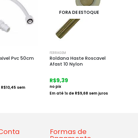
DE ESTOQUE
FORA DE ESTOQUE
F
FERRAGEM
FERRAGE
aste Roscavel
Tela Galv Alambrado Fio
Graxa
ylon
1.9 X 1.00mt Metro
Dimec
R$
29,77
R$
10
no pix
no pix
e
R$
9,68
sem juros
Em até
1
x de
R$
30,69
sem
Em at
juros
juros
Conta
Formas de