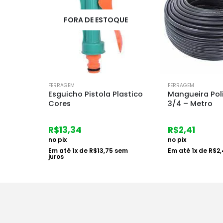
UE
FORA DE E
FERRAGEM
FERRAGEM
lastico
Mangueira Polietileno
Mangueira Poli
3/4 – Metro
– Metro
R$
2,41
R$
1,77
no pix
no pix
em
Em até
1
x de
R$
2,48
sem juros
Em até
1
x de
R$
1,