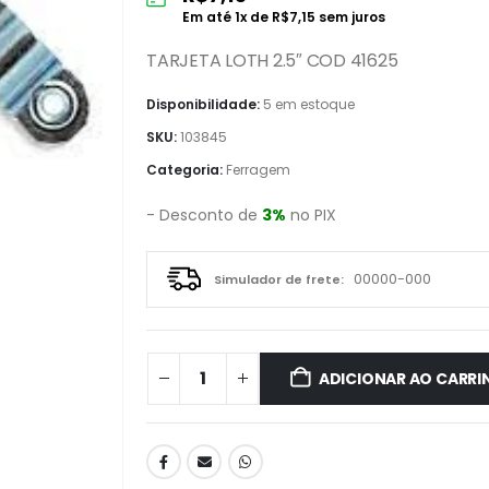
Em até
1
x de
R$
7,15
sem juros
TARJETA LOTH 2.5″ COD 41625
Disponibilidade:
5 em estoque
SKU:
103845
Categoria:
Ferragem
- Desconto de
3%
no PIX
Simulador de frete:
ADICIONAR AO CARRI