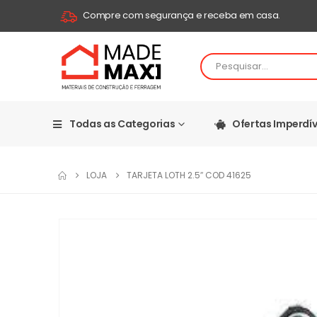
Compre com segurança e receba em casa.
Todas as Categorias
Ofertas Imperdív
LOJA
TARJETA LOTH 2.5″ COD 41625