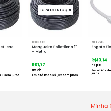
STOQUE
FORA 
FERRAGEM
FERRAGEM
etileno 1″
Engate Flexivel Pvc 50cm
Roldana H
Afast 10 N
R$
10,14
R$
9,39
no pix
no pix
Em até
1
x de
R$
10,45
sem
juros
82
sem juros
Em até
1
x d
Minha 