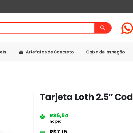
eis
Artefatos de Concreto
Caixa de Inspeção
Tarjeta Loth 2.5″ Co
R$
6,94
no pix
R$
7,15