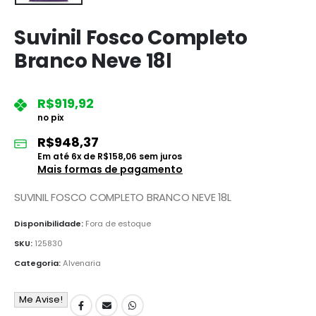
Suvinil Fosco Completo
Branco Neve 18l
R$
919,92
no pix
R$
948,37
Em até
6
x de
R$
158,06
sem juros
Mais formas de pagamento
SUVINIL FOSCO COMPLETO BRANCO NEVE 18L
Disponibilidade:
Fora de estoque
SKU:
125830
Categoria:
Alvenaria
Me Avise!