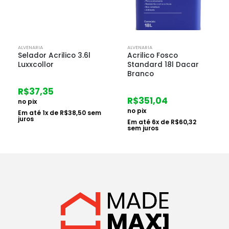
ALVENARIA
ALVENARIA
Acrilico Fosco
Acrilico Dacar Pisos
Standard 18l Dacar
3.6l Concreto
Branco
R$
104,57
R$
351,04
no pix
no pix
m
Em até
2
x de
R$
53,90
sem juros
Em até
6
x de
R$
60,32
sem juros