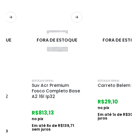
FORA DE ESTOQUE
FORA DE ESTOQUE
ESTOQUE GERAL
ESTOQUE GERAL
Suv Acr Premium
Carreto Belem Velho
Fosco Completo Base
A2 16l Ip32
R$
29,10
no pix
R$
813,13
Em até
1
x de
R$
30,00
sem
juros
no pix
Em até
6
x de
R$
139,71
sem juros