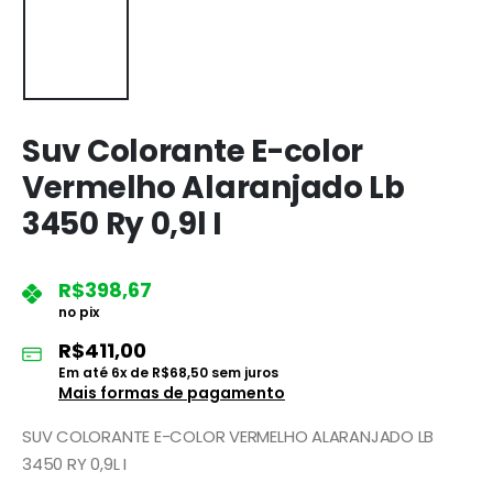
Suv Colorante E-color
Vermelho Alaranjado Lb
3450 Ry 0,9l I
R$
398,67
no pix
R$
411,00
Em até
6
x de
R$
68,50
sem juros
Mais formas de pagamento
SUV COLORANTE E-COLOR VERMELHO ALARANJADO LB
3450 RY 0,9L I