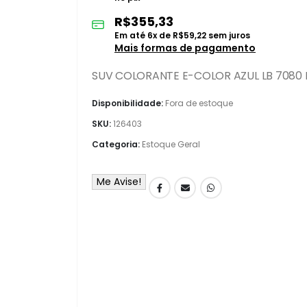
R$
355,33
Em até
6
x de
R$
59,22
sem juros
Mais formas de pagamento
SUV COLORANTE E-COLOR AZUL LB 7080 BO
Disponibilidade:
Fora de estoque
SKU:
126403
Categoria:
Estoque Geral
Me Avise!