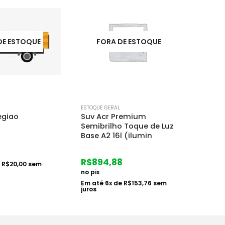
DE ESTOQUE
FORA DE ESTOQUE
F
ESTOQUE GERAL
ESTOQUE
remium
Suv Acr Premium Toque
Suv A
o Toque de Luz
Seda Acetinado Base B2
Seda 
l (ilumin
0,8l Ip31
3,2l Ip
8
R$
66,88
R$
21
no pix
no pix
e
R$
153,76
sem
Em até
1
x de
R$
68,95
sem
Em at
juros
juros