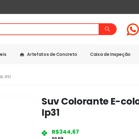
eis
Artefatos de Concreto
Caixa de Inspeção
L IP31
Suv Colorante E-color
Ip31
R$
344,67
no pix