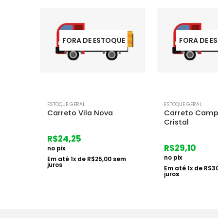
UE
FORA DE ESTOQUE
FORA DE E
ESTOQUE GERAL
ESTOQUE GERAL
Carreto Campo Novo /
Suv Acr Premi
Cristal
Completo Base
Ip31
R$
29,10
R$
196,08
no pix
em
no pix
Em até
1
x de
R$
30,00
sem
juros
Em até
4
x de
R$
5
juros