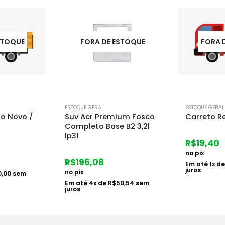
STOQUE
FORA DE ESTOQUE
FORA 
ESTOQUE GERAL
ESTOQUE GERAL
um Fosco
Carreto Regiao
Suv Acr P
 B2 3,2l
Semibrilh
Base A2 16
R$
19,40
no pix
R$
894,8
Em até
1
x de
R$
20,00
sem
juros
no pix
0,54
sem
Em até
6
x d
juros