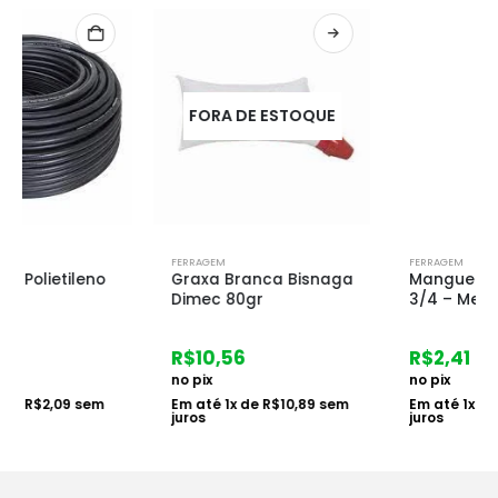
FORA DE ESTOQUE
FERRAGEM
FERRAGEM
Graxa Branca Bisnaga
Mangueira Polietileno
Dimec 80gr
3/4 – Metro
R$
10,56
R$
2,41
no pix
no pix
Em até
1
x de
R$
10,89
sem
Em até
1
x de
R$
2,48
sem
juros
juros