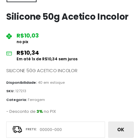
Silicone 50g Acetico Incolor
R$
10,03
no pix
R$
10,34
Em até
1
x de
R$
10,34
sem juros
SILICONE 50G ACETICO INCOLOR
Disponibilidade:
40 em estoque
SKU:
127213
Categoria:
Ferragem
- Desconto de
3%
no PIX
OK