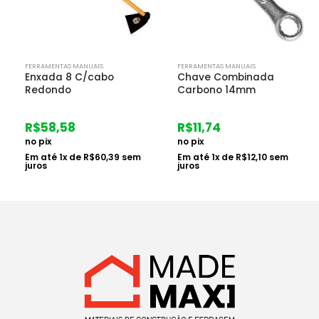
FERRAMENTAS MANUAIS
FERRAMENTAS MANUAIS
Enxada 8 C/cabo
Chave Combinada
Redondo
Carbono 14mm
R$
58,58
R$
11,74
no pix
no pix
Em até
1
x de
R$
60,39
sem
Em até
1
x de
R$
12,10
sem
juros
juros