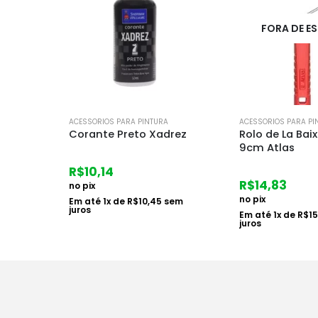
FORA DE ESTOQUE
ACESSORIOS PARA PINTURA
ACESSORIOS PARA PI
rez
Rolo de La Baixa Mista
Bandeija P/pi
9cm Atlas
Grande
R$
14,83
R$
9,60
no pix
no pix
em
Em até
1
x de
R$
15,29
sem
Em até
1
x de
R$
9
juros