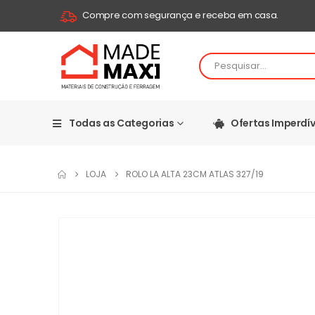
Compre com segurança e receba em casa.
Todas as Categorias
Ofertas Imperdív
LOJA
ROLO LA ALTA 23CM ATLAS 327/19