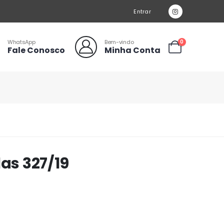
Entrar
WhatsApp
Bem-vindo
0
Fale Conosco
Minha Conta
las 327/19