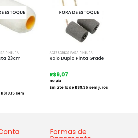
DE ESTOQUE
FORA DE ESTOQUE
ARA PINTURA
ACESSORIOS PARA PINTURA
ACESSOR
o Pinta Grade
Rolo Roma Textura Baixa
Coran
9cm
Laran
R$
10,67
R$
9,
no pix
no pix
e
R$
9,35
sem juros
Em até
1
x de
R$
11,00
sem
Em at
juros
Conta
Formas de