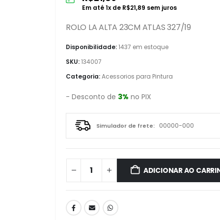
Em até
1
x de
R$
21,89
sem juros
ROLO LA ALTA 23CM ATLAS 327/19
Disponibilidade:
1437 em estoque
SKU:
134007
Categoria:
Acessorios para Pintura
- Desconto de
3%
no PIX
Simulador de frete:
ADICIONAR AO CARRI