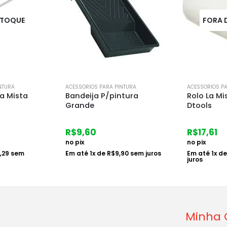
FORA DE ESTOQUE
FORA 
NTURA
ACESSORIOS PARA PINTURA
ACESSORIOS P
ntura
Rolo La Mista 23cm
Rolo Dupl
Dtools
R$
9,07
R$
17,61
no pix
no pix
Em até
1
x d
,90
sem juros
Em até
1
x de
R$
18,15
sem
juros
Minha 