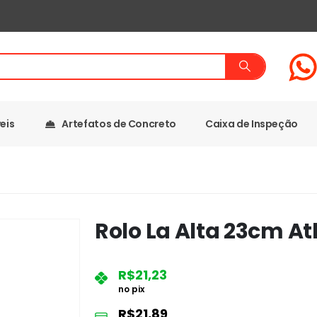
eis
Artefatos de Concreto
Caixa de Inspeção
Rolo La Alta 23cm At
R$
21,23
no pix
R$
21,89