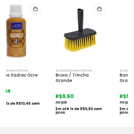
ACESSORIOS PARA PINTURA
ACESSORIOS PARA PINTURA
Broxa / Trincha
Bandeija P/pintura
Grande
Grande
R$
9,60
R$
9,60
no pix
no pix
Em até
1
x de
R$
9,90
sem
Em até
1
x de
R$
9,90
sem
juros
juros