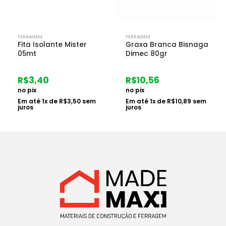
FERRAGEM
FERRAGEM
Graxa Branca Bisnaga
Cadeado de Segredo
Dimec 80gr
Cs23 Verde
R$
10,56
R$
19,10
no pix
no pix
Em até
1
x de
R$
10,89
sem
Em até
1
x de
R$
19,69
sem
juros
juros