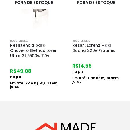
FORA DE ESTOQUE
FORA DE ESTOQUE
RESISTENCIAS
RESISTENCIAS
Resistência para
Resist. Lorenz Maxi
Chuveiro Elétrico Loren
Ducha 220v Pratimix
Ultra 3t 5500w 110v
R$
14,55
R$
49,08
no pix
no pix
Em até
1
x de
R$
15,00
sem
juros
Em até
1
x de
R$
50,60
sem
juros