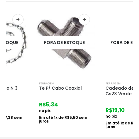
FORA DE ESTOQUE
FORA DE ESTOQUE
FERRAGEM
FERRAGEM
Te P/ Cabo Coaxial
Cadeado de Segredo
Cs23 Verde
R$
5,34
R$
19,10
no pix
no pix
Em até
1
x de
R$
5,50
sem
juros
Em até
1
x de
R$
19,69
sem
juros