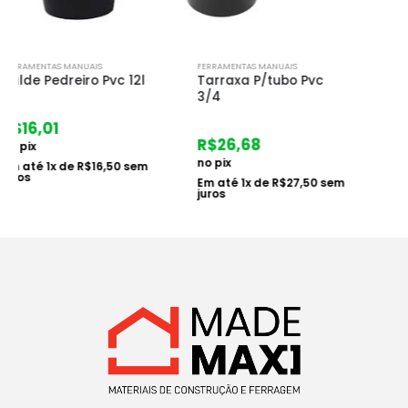
FERRAMENTAS MANUAIS
FERRAMENTAS MANUAIS
Tarraxa P/tubo Pvc
Machadinho
3/4
P/carpinteiro
R$
26,68
R$
33,08
no pix
no pix
Em até
1
x de
R$
27,50
sem
Em até
1
x de
R$
34,10
sem
juros
juros