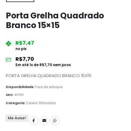
Porta Grelha Quadrado
Branco 15×15
R$
7,47
no pix
R$
7,70
Em até
1
x de
R$
7,70
sem juros
PORTA GRELHA QUADRADO BRANCO 15X15
Disponibilidade:
Fora de estoque
SKU:
41793
Categoria:
Caixas Sifonadas
Me Avise!