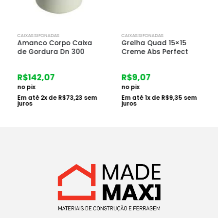
CAIXAS SIFONADAS
CAIXAS SIFONADAS
Amanco Corpo Caixa
Grelha Quad 15×15
de Gordura Dn 300
Creme Abs Perfect
R$
142,07
R$
9,07
no pix
no pix
Em até
2
x de
R$
73,23
sem
Em até
1
x de
R$
9,35
sem
juros
juros