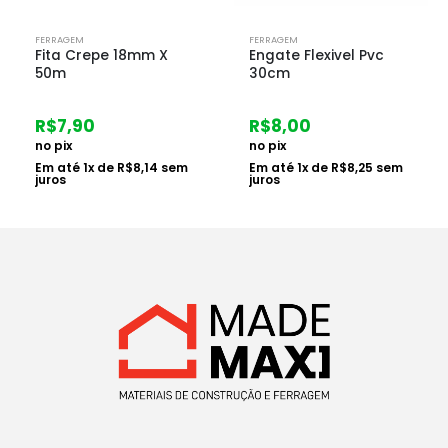
FERRAGEM
FERRAGEM
Fita Crepe 18mm X
Engate Flexivel Pvc
50m
30cm
R$
7,90
R$
8,00
no pix
no pix
Em até
1
x de
R$
8,14
sem
Em até
1
x de
R$
8,25
sem
juros
juros