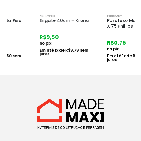
FERRAGEM
FERRAGEM
Engate 40cm – Krona
Parafuso Madeira 5.5
X 75 Phillips
R$
9,50
R$
0,75
no pix
no pix
Em até
1
x de
R$
9,79
sem
juros
Em até
1
x de
R$
0,77
sem
juros