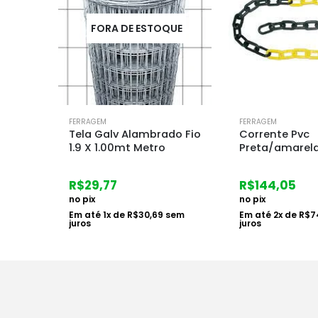
UE
FERRAGEM
FERRAGEM
do Fio
Corrente Pvc
Trava Porta A
Preta/amarela 10mt
Pratico Dtools
R$
144,05
R$
7,47
no pix
no pix
sem
Em até
2
x de
R$
74,25
sem
Em até
1
x de
R$
7
juros