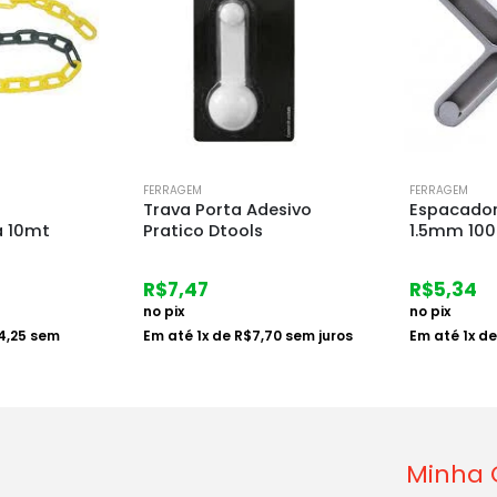
FORA 
FERRAGEM
FERRAGEM
desivo
Espacador Junta Piso
Roldana H
1.5mm 100pc
Afast 10 N
R$
5,34
R$
9,39
no pix
no pix
,70
sem juros
Em até
1
x de
R$
5,50
sem juros
Em até
1
x d
Minha 