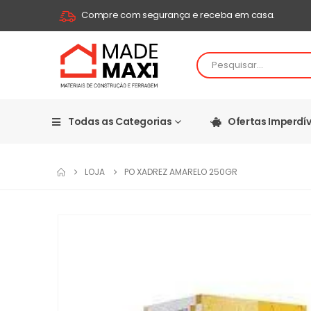
Compre com segurança e receba em casa.
Todas as Categorias
Ofertas Imperdív
LOJA
PO XADREZ AMARELO 250GR