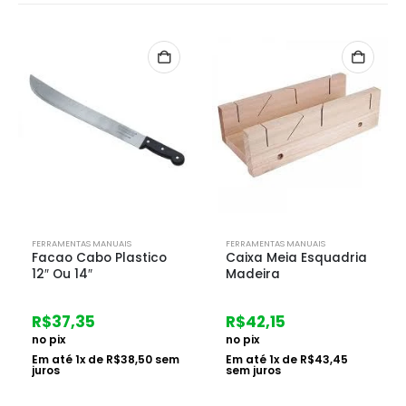
FERRAMENTAS MANUAIS
FERRAMENTAS MANUAIS
Caixa Meia Esquadria
Picareta Larga C/
Madeira
Cabo
R$
42,15
R$
116,30
no pix
no pix
Em até
1
x de
R$
43,45
Em até
2
x de
R$
59,95
sem juros
sem juros