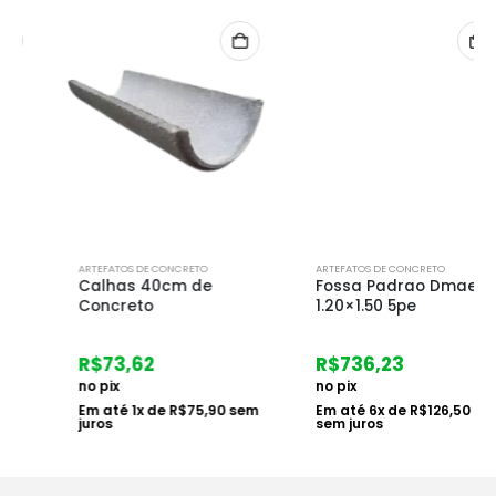
ARTEFATOS DE CONCRETO
ARTEFATOS DE CONCRETO
Calhas 40cm de
Fossa Padrao Dmae
Concreto
1.20×1.50 5pe
R$
73,62
R$
736,23
no pix
no pix
Em até
1
x de
R$
75,90
sem
Em até
6
x de
R$
126,50
juros
sem juros