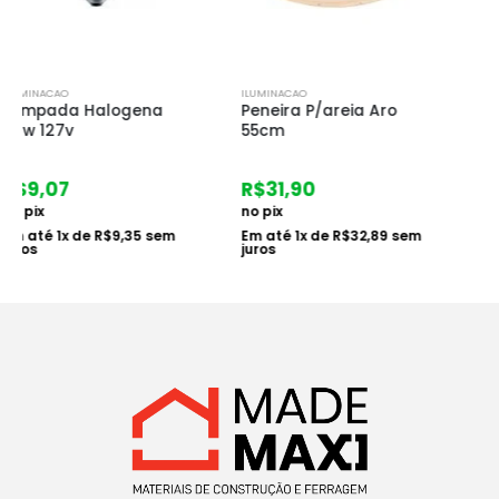
ILUMINACAO
ILUMINACAO
Peneira P/areia Aro
Painel Sob Led Quad
55cm
24w Dilamp
R$
31,90
R$
83,23
no pix
no pix
Em até
1
x de
R$
32,89
sem
Em até
1
x de
R$
85,80
sem
juros
juros